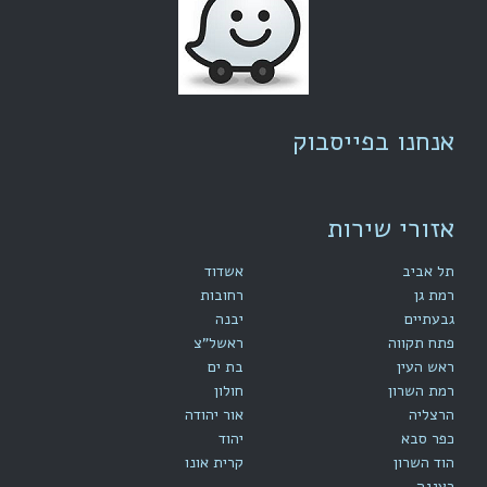
אנחנו בפייסבוק
אזורי שירות
תל אביב
אשדוד
רמת גן
רחובות
גבעתיים
יבנה
פתח תקווה
ראשל"צ
ראש העין
בת ים
רמת השרון
חולון
הרצליה
אור יהודה
כפר סבא
יהוד
הוד השרון
קרית אונו
רעננה