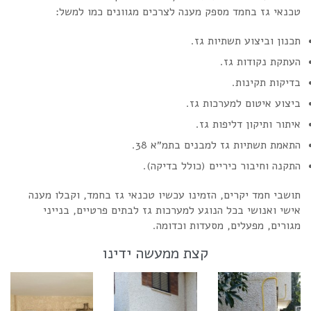
טכנאי גז בחמד מספק מענה לצרכים מגוונים כמו למשל:
תכנון וביצוע תשתיות גז.
העתקת נקודות גז.
בדיקות תקינות.
ביצוע איטום למערכות גז.
איתור ותיקון דליפות גז.
התאמת תשתיות גז למבנים בתמ״א 38.
התקנה וחיבור כיריים (כולל בדיקה).
תושבי חמד יקרים, הזמינו עכשיו טכנאי גז בחמד, וקבלו מענה
אישי ואנושי בכל הנוגע למערכות גז לבתים פרטיים, בנייני
מגורים, מפעלים, מסעדות וכדומה.
קצת ממעשה ידינו