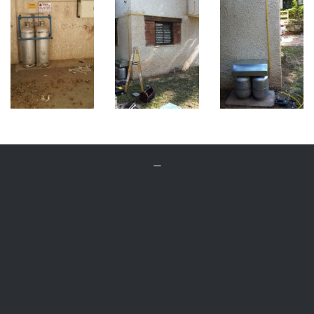


ביקור טכנאי גז
רק 149 ₪