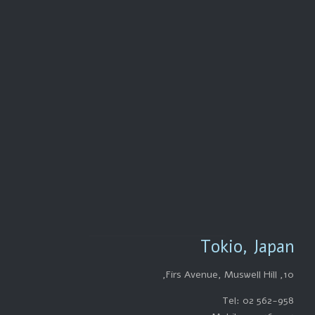
צור קשר

054-727-7384
שעות פעילות

ימים א'-ה' 8:00-
18:00
Tokio, Japan
10, Firs Avenue, Muswell Hill,
Tel: 02 562-958