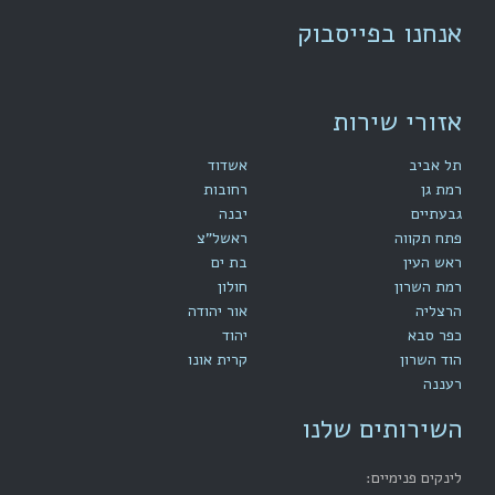
אנחנו בפייסבוק
אזורי שירות
תל אביב
אשדוד
רמת גן
רחובות
גבעתיים
יבנה
פתח תקווה
ראשל"צ
ראש העין
בת ים
רמת השרון
חולון
הרצליה
אור יהודה
כפר סבא
יהוד
הוד השרון
קרית אונו
רעננה
השירותים שלנו
לינקים פנימיים: