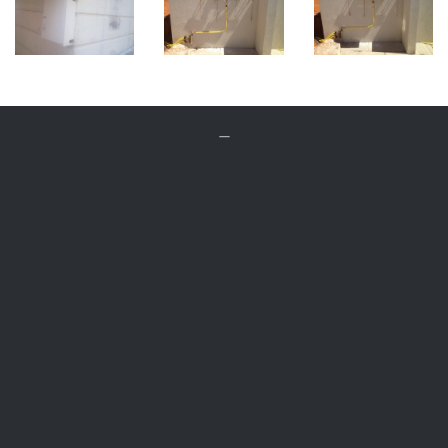


ביקור טכנאי גז
רק 149 ₪
צור קשר

054-727-7384