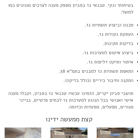
בטיחותי ונקי. טכנאי גז בסביון מספק מענה לצרכים מגוונים כמו
למשל:
תכנון וביצוע תשתיות גז.
העתקת נקודות גז.
בדיקות תקינות.
ביצוע איטום למערכות גז.
איתור ותיקון דליפות גז.
התאמת תשתיות גז למבנים בתמ״א 38.
התקנה וחיבור כיריים (כולל בדיקה).
תושבי סביון יקרים, הזמינו עכשיו טכנאי גז בסביון, וקבלו מענה
אישי ואנושי בכל הנוגע למערכות גז לבתים פרטיים, בנייני
מגורים, מפעלים, מסעדות וכדומה.
קצת ממעשה ידינו