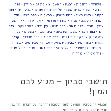
•
אשדוד
•
רחובות
•
יבנה
•
ראשל''צ
•
בת ים
•
חולון
•
אור
יהודה
•
יהוד
•
קרית אונו
•
תל אביב
•
רמת גן
•
גבעתיים
•
פתח
תקווה
•
ראש העין
•
רמת השרון
•
הרצליה
•
כפר סבא
•
הוד
השרון
•
רעננה
•
אזור
•
צורן
•
פרדסיה
•
אבן יהודה
•
קדימה
צורן
•
חמד
•
צור יגאל
•
כפר יונה
•
עין ורד
•
באר יעקב
•
בית
דגן
•
כפר חבד
•
משמר השבעה
•
בית עובד
•
נטעים
•
נס
ציונה
•
גן שורק
•
ניר גלים
•
כפר אביב
•
כפר מרדכי
•
קרית
עקרון
•
נווה ימין
•
גבעת שמואל
•
סביון
•
מגשימים
•
בצרה
•
שפיים
•
גן שמריהו
•
אלישמע
•
כפר נטר
•
אודים
•
תל מונד
•
ניר אליהו
•
נורדיה
תושבי סביון – מגיע לכם
המון!
טכנאי גז בסביון הפועל תחת הסמכה והדרכה של חברת עדן גז,
מבטיח לכם שירות גז איכותי,