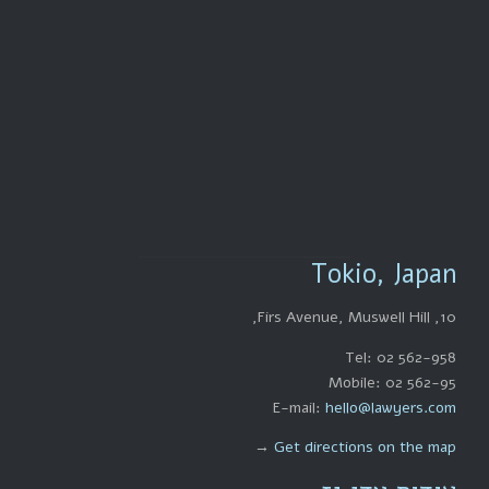
שעות פעילות

ימים א'-ה' 8:00-
18:00
Tokio, Japan
10, Firs Avenue, Muswell Hill,
Tel: 02 562-958
Mobile: 02 562-95
E-mail:
hello@lawyers.com
→
Get directions on the map