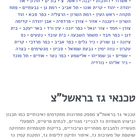
•
אשדוד
•
רחובות
•
יבנה
•
ראשל''צ
•
בת ים
•
חולון
•
אור
יהודה
•
יהוד
•
קרית אונו
•
תל אביב
•
רמת גן
•
גבעתיים
•
פתח
תקווה
•
ראש העין
•
רמת השרון
•
הרצליה
•
כפר סבא
•
הוד
השרון
•
רעננה
•
אזור
•
צורן
•
פרדסיה
•
אבן יהודה
•
קדימה
צורן
•
חמד
•
צור יגאל
•
כפר יונה
•
עין ורד
•
באר יעקב
•
בית
דגן
•
כפר חבד
•
משמר השבעה
•
בית עובד
•
נטעים
•
נס
ציונה
•
גן שורק
•
ניר גלים
•
כפר אביב
•
כפר מרדכי
•
קרית
עקרון
•
נווה ימין
•
גבעת שמואל
•
סביון
•
מגשימים
•
בצרה
•
שפיים
•
גן שמריהו
•
אלישמע
•
כפר נטר
•
אודים
•
תל מונד
•
ניר אליהו
•
נורדיה
טכנאי גז בראשל"צ
טכנאי גז בראשל"צ מספק פתרונות מתקדמים ואיכותיים כמו תכנון
וביצוע תשתיות גז לבנייני מגורים, לבתים פרטיים, למפעלי
תעשייה ולמבנים מסחריים וציבוריים, בדיקות תקופתיות ותחזוקה
שוטפת של מערכות גז, איתור ותיקון דליפות גז, התקנת קמין גז