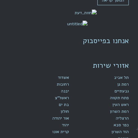
המשך קריאה
אנחנו בפייסבוק
אזורי שירות
תל אביב
אשדוד
רמת גן
רחובות
גבעתיים
יבנה
פתח תקווה
ראשל"צ
ראש העין
בת ים
רמת השרון
חולון
הרצליה
אור יהודה
כפר סבא
יהוד
הוד השרון
קרית אונו