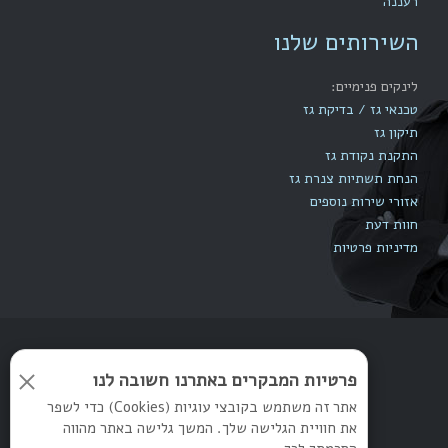
רעננה
השירותים שלנו
לינקים פנימיים:
טכנאי גז / בדיקת גז
תיקון גז
התקנת נקודת גז
הנחת תשתיות צנרת גז
אזורי שירות נוספים
חוות דעת
מדיניות פרטיות
פרטיות המבקרים באתרנו חשובה לנו
© 2014
אתרים שיווקיים - NirocoM
|
אתר זה משתמש בקובצי עוגיות (Cookies) כדי לשפר
את חוויית הגלישה שלך. המשך גלישה באתר מהווה